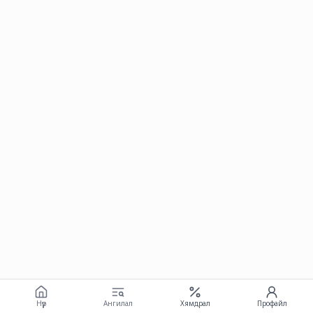
Нүүр
Ангилал
Хямдрал
Профайл