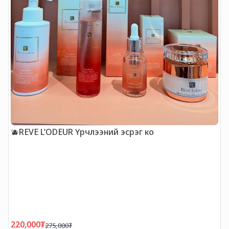
R
🫐REVE L’ODEUR Үрчлээний эсрэг ко
220,000
₮
2
275,000
₮