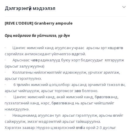
Дэлгэрэнгүй мэдээлэл
[REVE L'ODEUR] Granberry ampoule 
Орц найрлага ба үйлчилгээ, үр дүн 
·        Цангис жимсний ханд агуулсан учраас  арьсны эрт хөгшрөлтөөс 
сэргийлэх антиоксидант үйлчилгээ өндөртэй. 
·        Арьснаас чөлөөт радикалууд буюу хорт бодисуудыг  ялгаруулж 
(арьсыг залуужуулна)
·        Коллагены нийлэгжилтийг идэвхжүүлж, үрчлээг арилгаж, 
арьсыг гэрэлтүүлнэ.
·         6 төрлийн жимсний цогцолбор: арьсанд эрчимтэй тэжээл өгч, 
арьсыг чийгшүүлж, арьсыг торгомсог зөөлөн болгоно. 
·         Цангис жимсний ханд, акай жимсний ханд, бөөрөлзгөнө ханд, 
гүзээлзгэний ханд, нэрс, бөөрөлзгөнө ханд нь арьсыг чийгшлийг 
нэмэгдүүлнэ. 
·        Ниацинамид агуулсан тул  арьсыг гэрэлтүүлж, арьсны өнгийг 
сайжруулж, эмзэг мэдрэмтгий арьсыг тайвшруулна. 
Хэрэглэх заавар: Нүүрээ цэвэрлэсний өглөө ба орой 2-3 дуслыг 