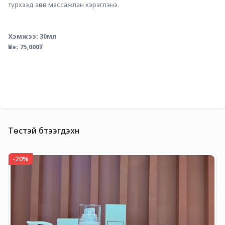
түрхээд зөөлөн массажлан хэрэглэнэ. 
Хэмжээ: 30мл 
Үнэ: 75,000₮
Төстэй бүтээгдэхүүн
-
20
%
-