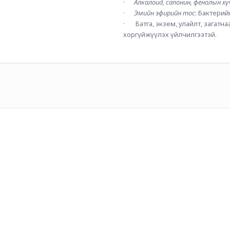
·      
Алкалоид, сапонин, фенолын хү
·      
Эмийн эфирийн тос
: Бактерий
·       Батга, экзем, улайлт, заг
хоргүйжүүлэх үйлчилгээтэй.