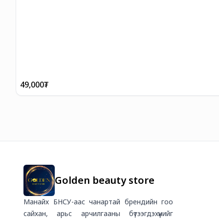
49,000
₮
Golden beauty store
Манайх БНСУ-аас чанартай брендийн гоо
сайхан, арьс арчилгааны бүтээгдэхүүнийг