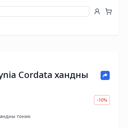
ynia Cordata хандны
-10%
хандны тоник 
