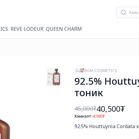
ICS
REVE LODEUR
QUEEN CHARM
BOM COSMETICS
92.5% Houttu
тоник
40,500₮
45,000
₮
Хэмнэлт:
4,500
₮
Богино тайлбар
92.5% Houttuynia Cordata 