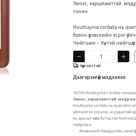
Эмзэг, харшламтгай  мэдр
тоник. 

Houttuynia cordata нь quer
болон үрэвслийн эсрэг үйлчи
Чийгшил – Хүчтэй чийгшүүл
Хүргэлттэй
Дэлгэрэнгүй мэдээлэл
92.5% Houttuynia Cordata хандны
Эмзэг, харшламтгай  мэдрэмт
Houttuynia cordata нь quercitrin а
үйлчилгээ үзүүлж, асуудалтай ар
нь арьсыг зөөлөн бүтэцтэй болгохо
Найрлага: 
·      
Флавоноид
: Кверцетин, кемп