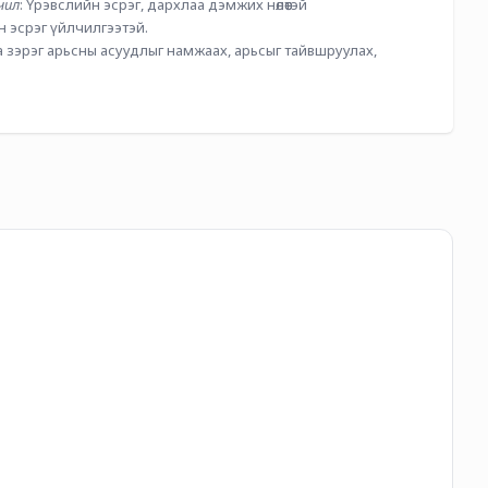
чил
: Үрэвслийн эсрэг, дархлаа дэмжих нөлөөтэй
н эсрэг үйлчилгээтэй.
атнаа зэрэг арьсны асуудлыг намжаах, арьсыг тайвшруулах, 