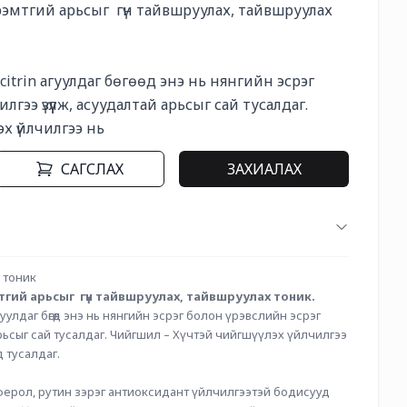
эмтгий арьсыг  гүн тайвшруулах, тайвшруулах 
citrin агуулдаг бөгөөд энэ нь нянгийн эсрэг 
лгээ үзүүлж, асуудалтай арьсыг сай тусалдаг. 
эх үйлчилгээ нь
САГСЛАХ
ЗАХИАЛАХ
 тоник 
гий арьсыг  гүн тайвшруулах, тайвшруулах тоник. 
гуулдаг бөгөөд энэ нь нянгийн эсрэг болон үрэвслийн эсрэг 
ьсыг сай тусалдаг. Чийгшил – Хүчтэй чийгшүүлэх үйлчилгээ 
д тусалдаг. 
ферол, рутин зэрэг антиоксидант үйлчилгээтэй бодисууд