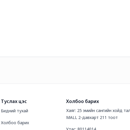
Туслах цэс
Холбоо барих
Хаяг: 25 эмийн сангийн хойд т
Бидний тухай
MALL 2-давхарт 211 тоот
Холбоо барих
Утас: 80114014