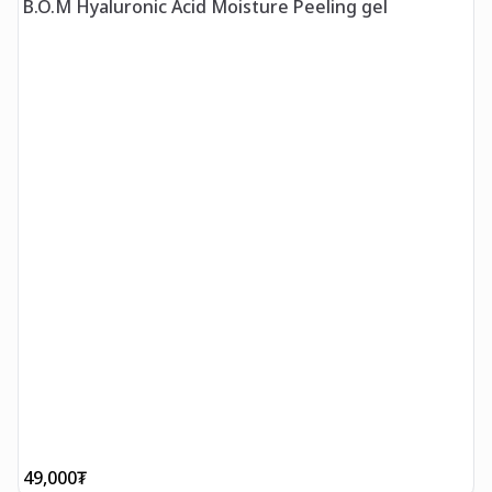
B.O.M Hyaluronic Acid Moisture Peeling gel
49,000
₮
4