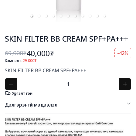
SKIN FILTER BB CREAM SPF+PA+++
40,000₮
69,000
₮
-42%
Хэмнэлт:
29,000
₮
Богино тайлбар
SKIN FILTER BB CREAM SPF+PA+++
Хүргэлттэй
Дэлгэрэнгүй мэдээлэл